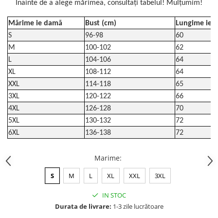
Înainte de a alege mărimea, consultați tabelul! Mulțumim!
Mărime ie damă
Bust (cm)
Lungime ie (
S
96-98
60
M
100-102
62
L
104-106
64
XL
108-112
64
XXL
114-118
65
3XL
120-122
66
4XL
126-128
70
5XL
130-132
72
6XL
136-138
72
Marime
:
S
M
L
XL
XXL
3XL
IN STOC
Durata de livrare:
1-3 zile lucrătoare