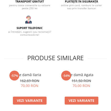
TRANSPORT GRATUIT
PLĂTEȘTE ÎN SIGURANȚĂ
pentru toate comenzile cu valoare
online prin card, ramburs la curier
peste 250 lei
sau prin transfer bancar
SUPORT TELEFONIC
ai întrebări, sugestii sau reclamații?
contactează-ne!
PRODUSE SIMILARE
Ie damă Ilaria
Ie damă Agata
-57%
-54%
162,69 RON
151,50 RON
70,00 RON
70,00 RON
VEZI VARIANTE
VEZI VARIANTE