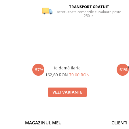
TRANSPORT GRATUIT
pentru toate comenzile cu valoare peste
250 lei
Ie damă Ilaria
Ie 
-57%
-61%
162,69 RON
70,00 RON
VEZI VARIANTE
MAGAZINUL MEU
CLIENTI