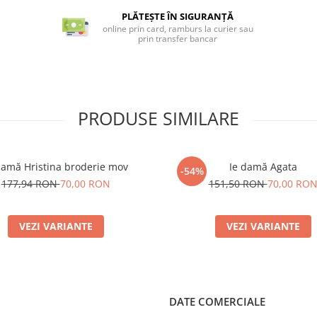
PLĂTEȘTE ÎN SIGURANȚĂ
online prin card, ramburs la curier sau
prin transfer bancar
PRODUSE SIMILARE
damă Hristina broderie mov
Ie damă Agata
-54%
177,94 RON
70,00 RON
151,50 RON
70,00 RO
VEZI VARIANTE
VEZI VARIANTE
DATE COMERCIALE