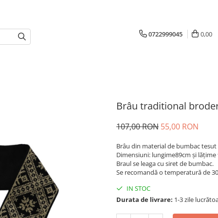
0722999045
0,00
Brâu traditional broder
107,00 RON
55,00 RON
Brâu din material de bumbac tesut 
Dimensiuni: lungime89cm și lățime
Braul se leaga cu siret de bumbac.
Se recomandă o temperatură de 30 
IN STOC
Durata de livrare:
1-3 zile lucrăto