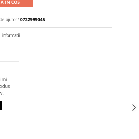
A IN COS
de ajutor?
0722999045
informatii
rimi
rodus
w.