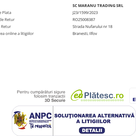
SC MARANU TRADING SRL
 Plata
J23/1599/2023
de Retur
RO25008387
e Retur
Strada Nufarului nr 18
a online a litigiilor
Branesti, Ilfov