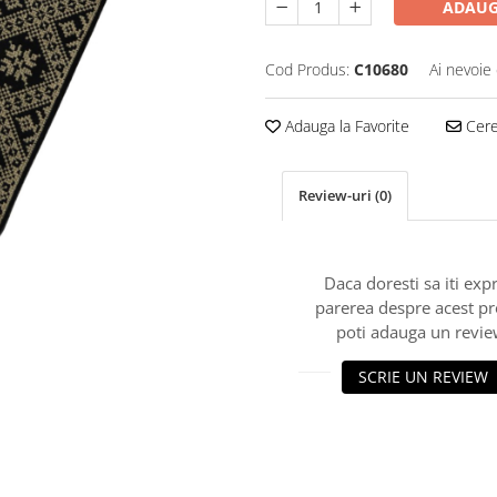
ADAUG
Cod Produs:
C10680
Ai nevoie 
Adauga la Favorite
Cere 
Review-uri
(0)
Daca doresti sa iti exp
parerea despre acest p
poti adauga un revie
SCRIE UN REVIEW