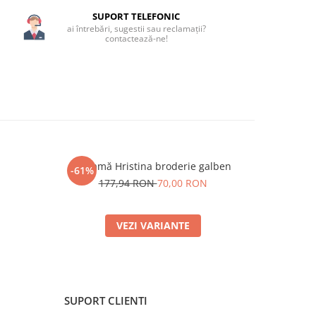
SUPORT TELEFONIC
ai întrebări, sugestii sau reclamații?
contactează-ne!
Ie damă Hristina broderie galben
Ie damă H
-61%
-59%
N
177,94 RON
70,00 RON
171,
VEZI VARIANTE
SUPORT CLIENTI