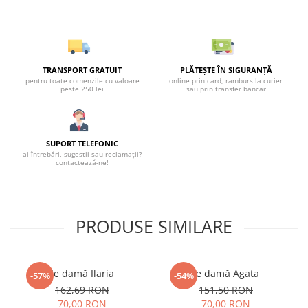
TRANSPORT GRATUIT
PLĂTEȘTE ÎN SIGURANȚĂ
pentru toate comenzile cu valoare
online prin card, ramburs la curier
peste 250 lei
sau prin transfer bancar
SUPORT TELEFONIC
ai întrebări, sugestii sau reclamații?
contactează-ne!
PRODUSE SIMILARE
Ie damă Ilaria
Ie damă Agata
-57%
-54%
162,69 RON
151,50 RON
70,00 RON
70,00 RON