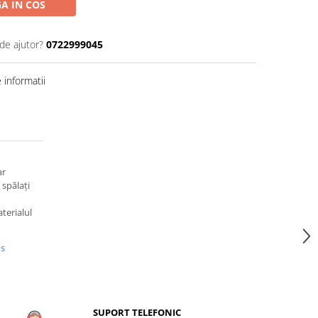
A IN COS
de ajutor?
0722999045
informatii
ar
 spălați
aterialul
us
SUPORT TELEFONIC