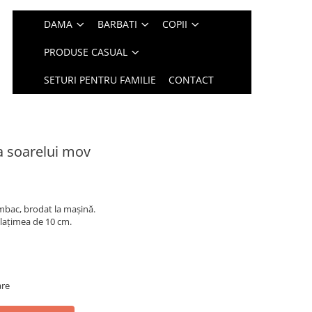
DAMA
BARBATI
COPII
PRODUSE CASUAL
SETURI PENTRU FAMILIE
CONTACT
ea soarelui mov
mbac, brodat la mașină.
 lațimea de 10 cm.
are