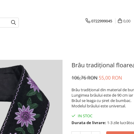
0722999045
0,00
Brâu tradițional floar
106,76 RON
55,00 RON
Brâu tradițional din material de bu
Lungimea brâului este de 90 cm iar
Brâul se leaga cu șiret de bumbac.
Modelul brâului este universal.
IN STOC
Durata de livrare:
1-3 zile lucrăto