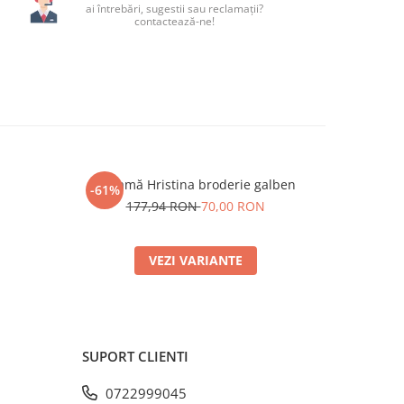
ai întrebări, sugestii sau reclamații?
contactează-ne!
Ie damă Hristina broderie galben
Ie damă H
-61%
-59%
N
177,94 RON
70,00 RON
171,
VEZI VARIANTE
SUPORT CLIENTI
0722999045