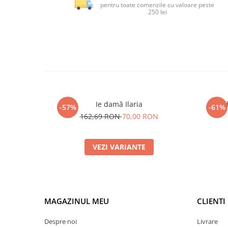
pentru toate comenzile cu valoare peste
250 lei
Ie damă Ilaria
Ie 
-57%
-61%
162,69 RON
70,00 RON
VEZI VARIANTE
MAGAZINUL MEU
CLIENTI
Despre noi
Livrare