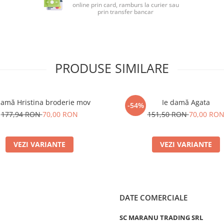
online prin card, ramburs la curier sau
prin transfer bancar
PRODUSE SIMILARE
damă Hristina broderie mov
Ie damă Agata
-54%
177,94 RON
70,00 RON
151,50 RON
70,00 RO
VEZI VARIANTE
VEZI VARIANTE
DATE COMERCIALE
SC MARANU TRADING SRL