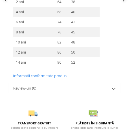
2 ani
64
38
4 ani
68
40
6 ani
74
42
8 ani
78
45
10 ani
82
48
12 ani
86
50
14 ani
90
52
Informatii conformitate produs
Review-uri
(0)
TRANSPORT GRATUIT
PLĂTEȘTE ÎN SIGURANȚĂ
pentru toate comenzile cu valoare
online prin card, ramburs la curier