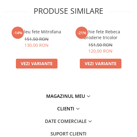
PRODUSE SIMILARE
Compleu fete Mitrofana
Rochie fete Rebeca
-14%
-21%
broderie tricolor
151,50 RON
151,50 RON
130,00 RON
120,00 RON
VEZI VARIANTE
VEZI VARIANTE
MAGAZINUL MEU
CLIENTI
DATE COMERCIALE
SUPORT CLIENTI