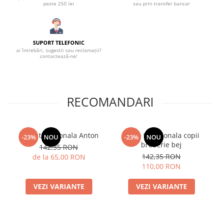
peste 250 lei
sau prin transfer bancar
SUPORT TELEFONIC
ai întrebări, sugestii sau reclamații?
contactează-ne!
RECOMANDARI
Vesta traditionala Anton
Vesta traditionala copii
-23%
NOU
-23%
NOU
broderie bej
142,35 RON
142,35 RON
de la 65,00 RON
110,00 RON
VEZI VARIANTE
VEZI VARIANTE