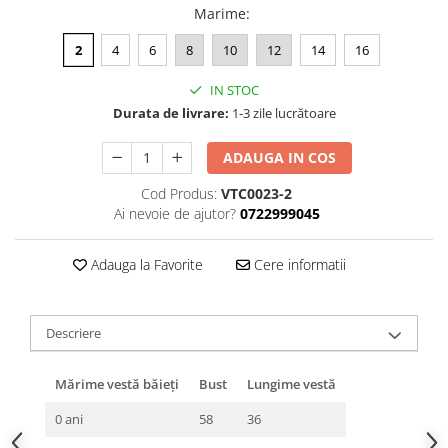
Marime
:
2
4
6
8
10
12
14
16
IN STOC
Durata de livrare:
1-3 zile lucrătoare
ADAUGA IN COS
Cod Produs:
VTC0023-2
Ai nevoie de ajutor?
0722999045
Adauga la Favorite
Cere informatii
Descriere
Mărime vestă băieți
Bust
Lungime vestă
0 ani
58
36