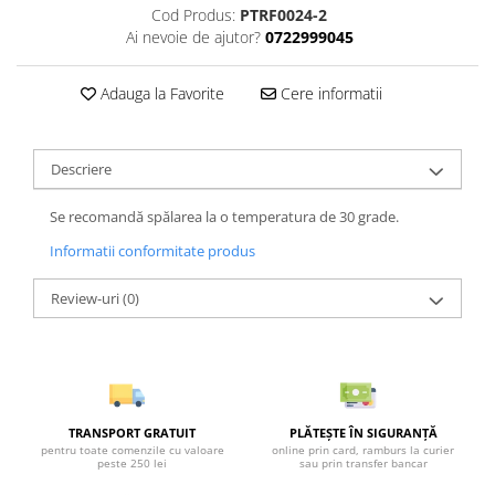
Cod Produs:
PTRF0024-2
Ai nevoie de ajutor?
0722999045
Adauga la Favorite
Cere informatii
Descriere
Se recomandă spălarea la o temperatura de 30 grade.
Informatii conformitate produs
Review-uri
(0)
TRANSPORT GRATUIT
PLĂTEȘTE ÎN SIGURANȚĂ
pentru toate comenzile cu valoare
online prin card, ramburs la curier
peste 250 lei
sau prin transfer bancar