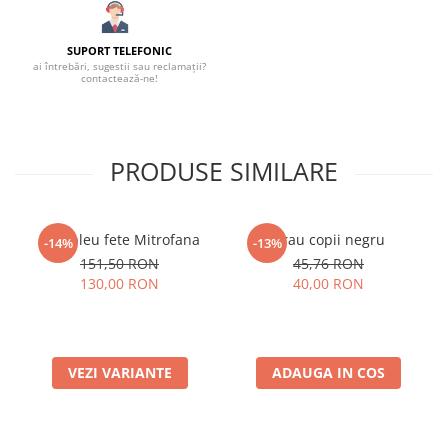
SUPORT TELEFONIC
ai întrebări, sugestii sau reclamații?
contactează-ne!
PRODUSE SIMILARE
Compleu fete Mitrofana
Brau copii negru
-14%
-13%
151,50 RON
45,76 RON
130,00 RON
40,00 RON
VEZI VARIANTE
ADAUGA IN COS