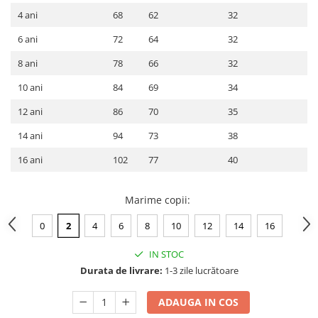
4 ani
68
62
32
6 ani
72
64
32
8 ani
78
66
32
10 ani
84
69
34
12 ani
86
70
35
14 ani
94
73
38
16 ani
102
77
40
Marime copii
:
0
2
4
6
8
10
12
14
16
IN STOC
Durata de livrare:
1-3 zile lucrătoare
ADAUGA IN COS