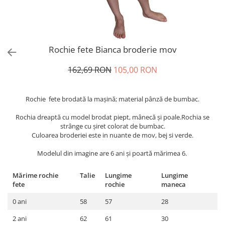
Rochie fete Bianca broderie mov
162,69 RON
105,00 RON
Rochie fete brodată la maşină; material pânză de bumbac.
Rochia dreaptă cu model brodat piept, mânecă și poale.Rochia se
strânge cu șiret colorat de bumbac.
Culoarea broderiei este in nuante de mov, bej si verde.
Modelul din imagine are 6 ani și poartă mărimea 6.
Mărime rochie
Talie
Lungime
Lungime
fete
rochie
maneca
0 ani
58
57
28
2 ani
62
61
30