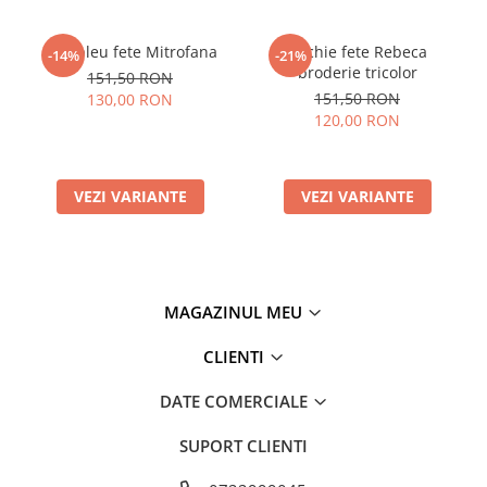
Compleu fete Mitrofana
Rochie fete Rebeca
-14%
-21%
broderie tricolor
151,50 RON
151,50 RON
130,00 RON
120,00 RON
VEZI VARIANTE
VEZI VARIANTE
MAGAZINUL MEU
CLIENTI
DATE COMERCIALE
SUPORT CLIENTI