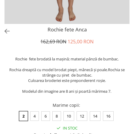
Rochie fete Anca
162,69 RON
125,00 RON
Rochie fete brodată la maşină; material pânză de bumbac.
Rochia dreaptă cu model brodat piept, mânecă și poale.Rochia se
strânge cu șiret de bumbac.
Culoarea broderiei este preponderent roșie.
Modelul din imagine are 8 ani și poartă mărimea 7.
Marime copii
:
2
4
6
8
10
12
14
16
IN STOC