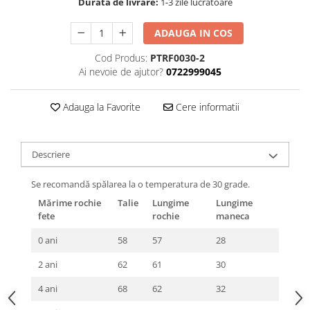
Durata de livrare:
1-3 zile lucrătoare
ADAUGA IN COS
Cod Produs:
PTRF0030-2
Ai nevoie de ajutor?
0722999045
Adauga la Favorite
Cere informatii
Descriere
Se recomandă spălarea la o temperatura de 30 grade.
Mărime rochie
Talie
Lungime
Lungime
fete
rochie
maneca
0 ani
58
57
28
2 ani
62
61
30
4 ani
68
62
32