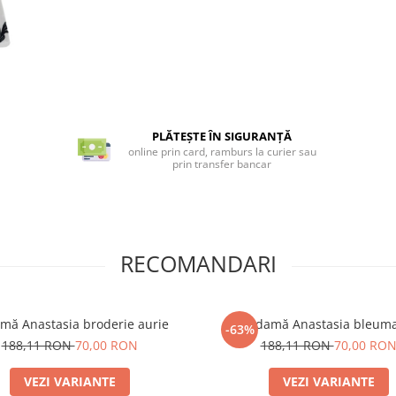
PLĂTEȘTE ÎN SIGURANȚĂ
online prin card, ramburs la curier sau
prin transfer bancar
RECOMANDARI
amă Anastasia broderie aurie
Ie damă Anastasia bleum
-63%
188,11 RON
70,00 RON
188,11 RON
70,00 RO
VEZI VARIANTE
VEZI VARIANTE