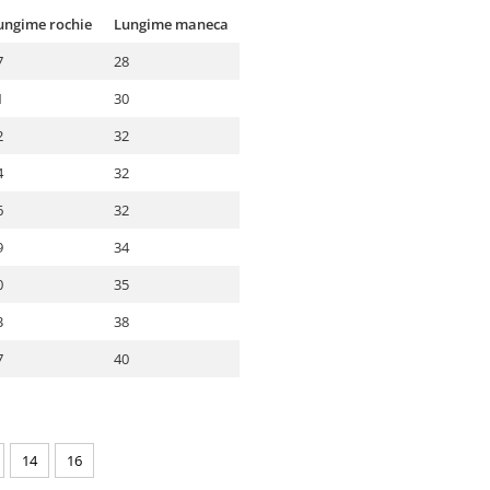
ungime rochie
Lungime maneca
7
28
1
30
2
32
4
32
6
32
9
34
0
35
3
38
7
40
14
16