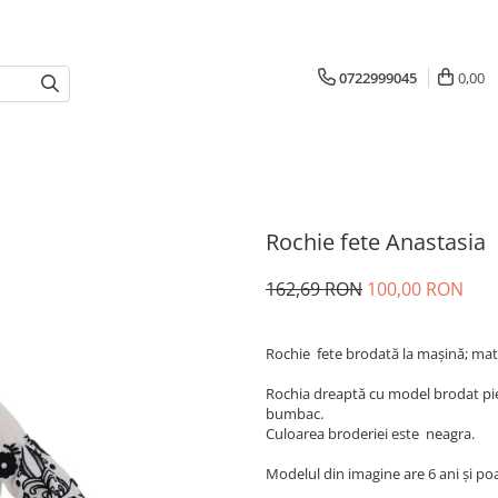
0722999045
0,00
Rochie fete Anastasia
162,69 RON
100,00 RON
Rochie fete brodată la maşină; ma
Rochia dreaptă cu model brodat pie
bumbac.
Culoarea broderiei este neagra.
Modelul din imagine are 6 ani și p