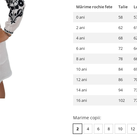
Mărime rochie fete
Talie
L
0 ani
58
5
2 ani
62
6
4 ani
68
6
6 ani
72
6
8 ani
78
6
10 ani
84
6
12 ani
86
7
14 ani
94
7
16 ani
102
7
Marime copii
:
2
4
6
8
10
12