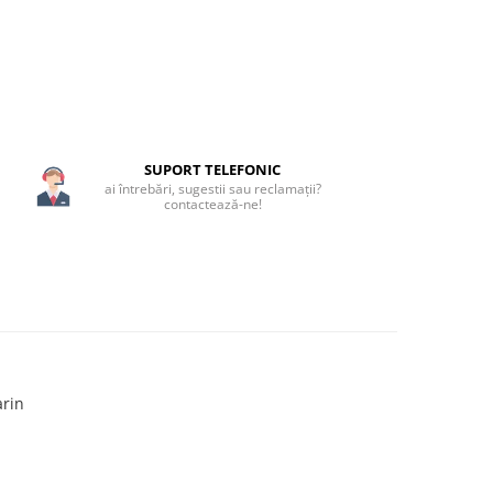
SUPORT TELEFONIC
ai întrebări, sugestii sau reclamații?
contactează-ne!
arin
N