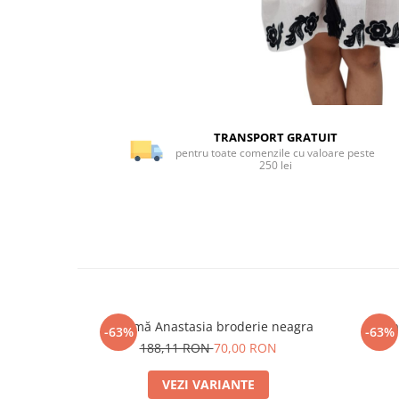
TRANSPORT GRATUIT
pentru toate comenzile cu valoare peste
250 lei
Ie damă Anastasia broderie neagra
Ie d
-63%
-63%
188,11 RON
70,00 RON
VEZI VARIANTE