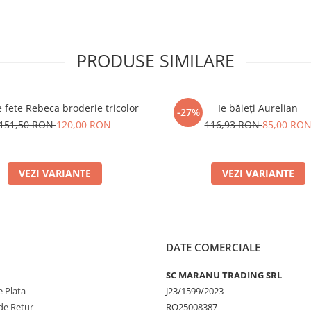
PRODUSE SIMILARE
 fete Rebeca broderie tricolor
Ie băieți Aurelian
-27%
151,50 RON
120,00 RON
116,93 RON
85,00 RO
VEZI VARIANTE
VEZI VARIANTE
DATE COMERCIALE
SC MARANU TRADING SRL
 Plata
J23/1599/2023
de Retur
RO25008387