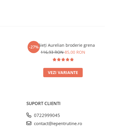
Ie băieți Aurelian broderie grena
-27%
-13%
N
116,93 RON
85,00 RON
4
VEZI VARIANTE
SUPORT CLIENTI
0722999045
contact@iepentrutine.ro