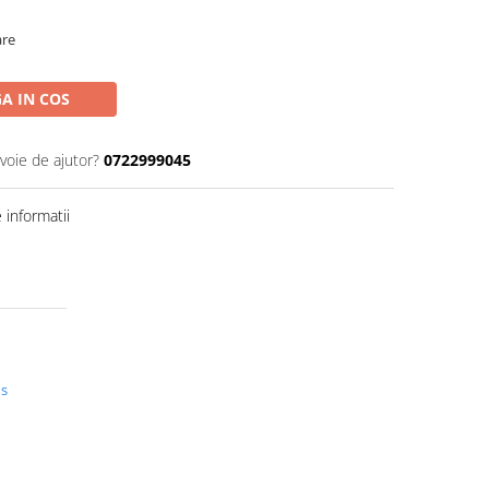
are
A IN COS
voie de ajutor?
0722999045
informatii
us