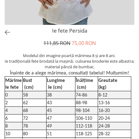
Ie fete Persida
111,85 RON
75,00 RON
Modelul din imagine poartă mărimea 8 și are 8 ani.
Ie tradiţională fete brodată la maşină; culoarea broderiei este albastra;
material pânză de bumbac.
Înainte de a alege mărimea, consultați tabelul! Mulțumim!
Mărime
Bust
Lungime
Înălțime
Greutate
ie fete
(cm)
Ie (cm)
(cm)
(kg)
0
58
38
74-86
8-12
2
62
43
88-98
13-16
4
68
45
98-104
16-20
6
72
47
106-110
20-24
8
78
49
112-118
24-28
10
80
51
118-125
28-32