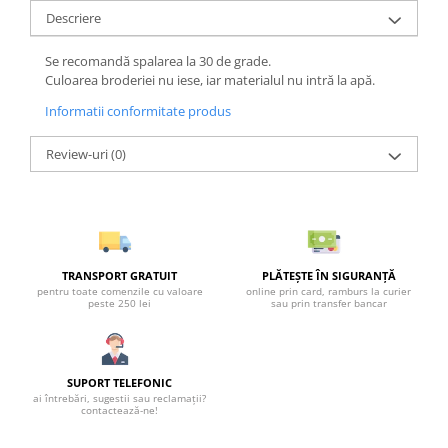
Descriere
Se recomandă spalarea la 30 de grade.
Culoarea broderiei nu iese, iar materialul nu intră la apă.
Informatii conformitate produs
Review-uri
(0)
TRANSPORT GRATUIT
PLĂTEȘTE ÎN SIGURANȚĂ
pentru toate comenzile cu valoare
online prin card, ramburs la curier
peste 250 lei
sau prin transfer bancar
SUPORT TELEFONIC
ai întrebări, sugestii sau reclamații?
contactează-ne!