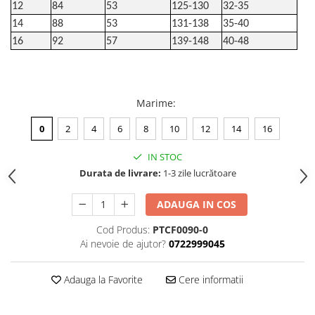
12
84
53
125-130
32-35
14
88
53
131-138
35-40
16
92
57
139-148
40-48
Marime
:
0
2
4
6
8
10
12
14
16
IN STOC
Durata de livrare:
1-3 zile lucrătoare
ADAUGA IN COS
Cod Produs:
PTCF0090-0
Ai nevoie de ajutor?
0722999045
Adauga la Favorite
Cere informatii