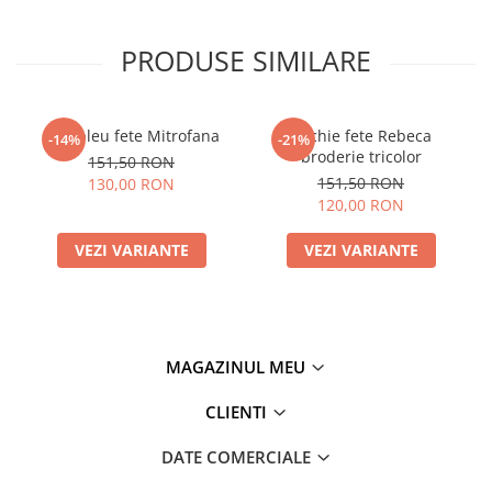
PRODUSE SIMILARE
Compleu fete Mitrofana
Rochie fete Rebeca
-14%
-21%
broderie tricolor
151,50 RON
151,50 RON
130,00 RON
120,00 RON
VEZI VARIANTE
VEZI VARIANTE
MAGAZINUL MEU
CLIENTI
DATE COMERCIALE