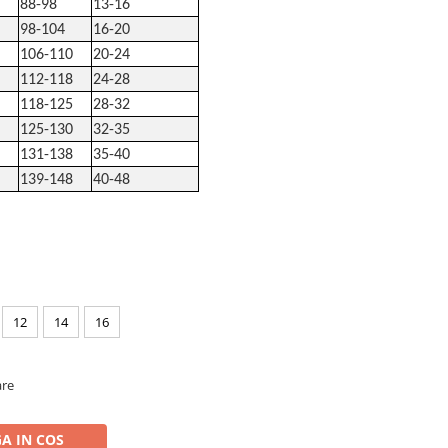
88-98
13-16
98-104
16-20
106-110
20-24
112-118
24-28
118-125
28-32
125-130
32-35
131-138
35-40
139-148
40-48
12
14
16
are
A IN COS