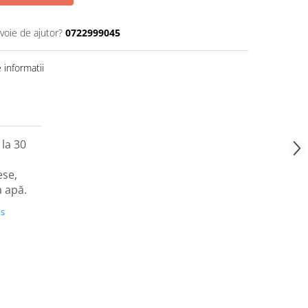
voie de ajutor?
0722999045
informatii
la 30
ese,
la apă.
us