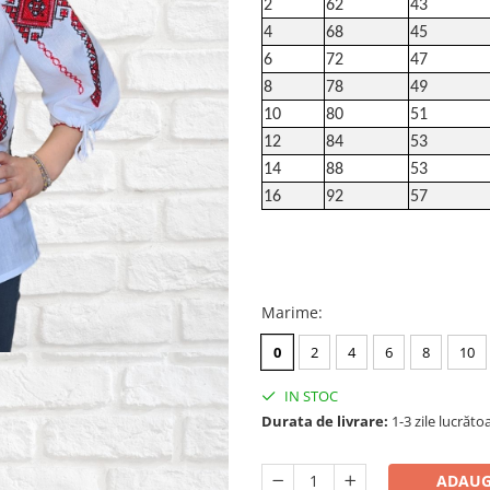
2
62
43
4
68
45
6
72
47
8
78
49
10
80
51
12
84
53
14
88
53
16
92
57
Marime
:
0
2
4
6
8
10
IN STOC
Durata de livrare:
1-3 zile lucrăto
ADAUG