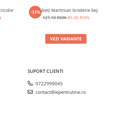
ricolor
Ie băieți Martinian broderie bej
Compleu ba
-33%
-14%
N
127,10 RON
85,00 RON
15
VEZI VARIANTE
SUPORT CLIENTI
0722999045
contact@iepentrutine.ro