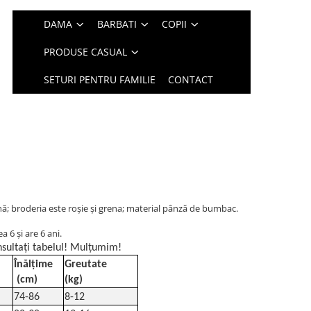
DAMA
BARBATI
COPII
PRODUSE CASUAL
SETURI PENTRU FAMILIE
CONTACT
ină; broderia este roșie și grena; material pânză de bumbac.
 6 și are 6 ani.
sultați tabelul! Mulțumim!
Înălțime
Greutate
(cm)
(kg)
74-86
8-12