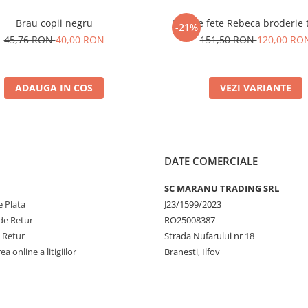
Brau copii negru
Rochie fete Rebeca broderie t
-21%
45,76 RON
40,00 RON
151,50 RON
120,00 RO
ADAUGA IN COS
VEZI VARIANTE
DATE COMERCIALE
SC MARANU TRADING SRL
 Plata
J23/1599/2023
de Retur
RO25008387
e Retur
Strada Nufarului nr 18
a online a litigiilor
Branesti, Ilfov