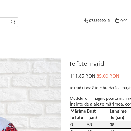
0722999045
0,00
Ie fete Ingrid
111,85 RON
85,00 RON
Ie tradiţională fete brodată la maş
Modelul din imagine poartă mărimea
Înainte de a alege mărimea, con
Mărime
Bust
Lungime
ie fete
(cm)
Ie (cm)
0
58
38