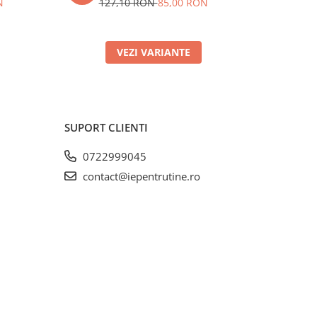
N
127,10 RON
85,00 RON
15
VEZI VARIANTE
SUPORT CLIENTI
0722999045
contact@iepentrutine.ro