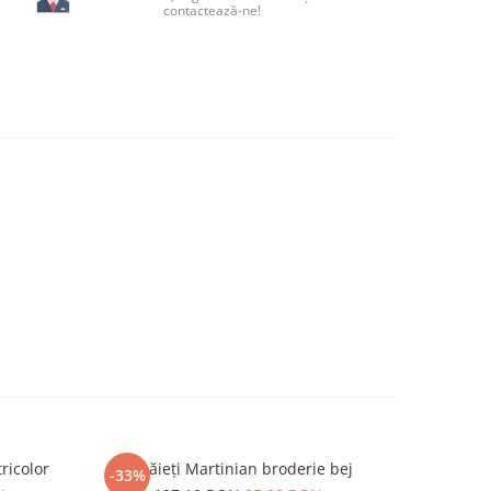
contactează-ne!
ricolor
Ie băieți Martinian broderie bej
Compleu ba
-33%
-14%