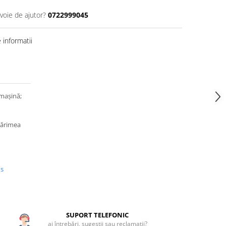
voie de ajutor?
0722999045
informatii
 maşină;
mărimea
us
SUPORT TELEFONIC
ai întrebări, sugestii sau reclamații?