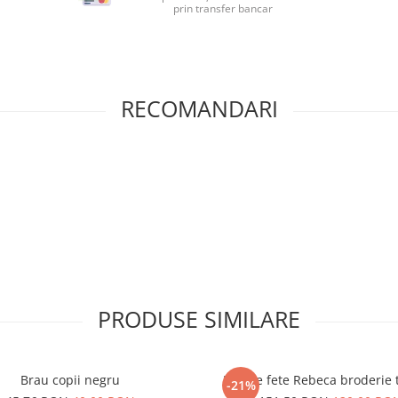
prin transfer bancar
RECOMANDARI
PRODUSE SIMILARE
Brau copii negru
Rochie fete Rebeca broderie t
-21%