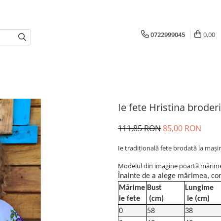
0722999045
0,00
Ie fete Hristina brode
111,85 RON
85,00 RON
Ie tradiţională fete brodată la maş
Modelul din imagine poartă mărimea
Înainte de a alege mărimea, con
Mărime
Bust
Lungime
ie fete
(cm)
Ie (cm)
0
58
38