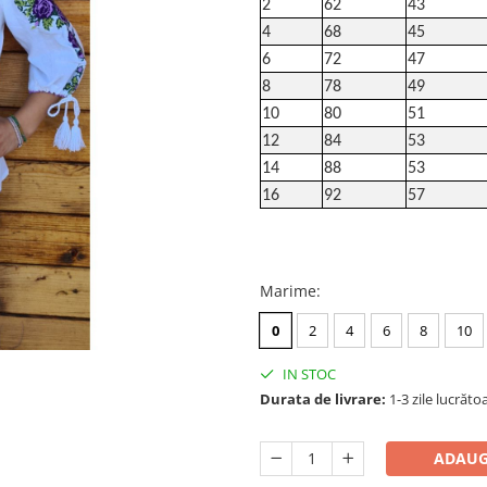
2
62
43
4
68
45
6
72
47
8
78
49
10
80
51
12
84
53
14
88
53
16
92
57
Marime
:
0
2
4
6
8
10
IN STOC
Durata de livrare:
1-3 zile lucrăto
ADAUG