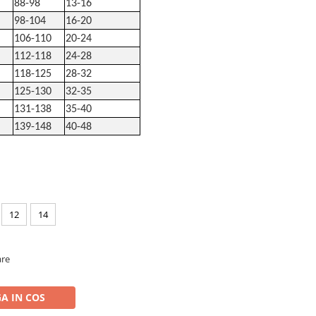
88-98
13-16
98-104
16-20
106-110
20-24
112-118
24-28
118-125
28-32
125-130
32-35
131-138
35-40
139-148
40-48
12
14
are
A IN COS