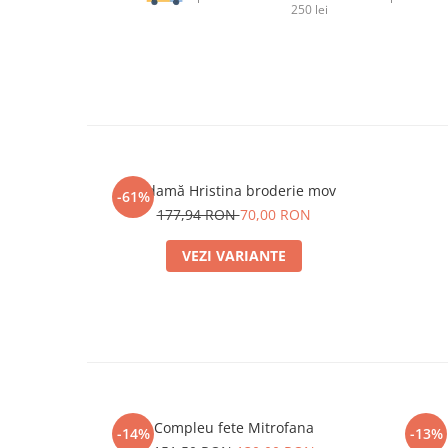
250 lei
Ie damă Hristina broderie mov
-61%
177,94 RON
70,00 RON
VEZI VARIANTE
Compleu fete Mitrofana
-14%
-13%