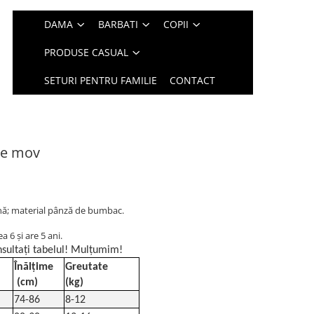
DAMA
BARBATI
COPII
PRODUSE CASUAL
SETURI PENTRU FAMILIE
CONTACT
rie mov
ină; material pânză de bumbac.
 6 și are 5 ani.
sultați tabelul! Mulțumim!
Înălțime
Greutate
(cm)
(kg)
74-86
8-12