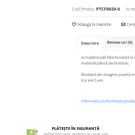
Cod Produs:
PTCF0020-0
Ai ne
Adauga la Favorite
Cere 
Review-uri
(0)
Descriere
Ie tradiţională fete brodată la
material pânză de bumbac.
Modelul din imagine poartă 
6 și are 5 ani.
Informatii conformitate prod
PLĂTEȘTE ÎN SIGURANȚĂ
online prin card, ramburs la curier sau