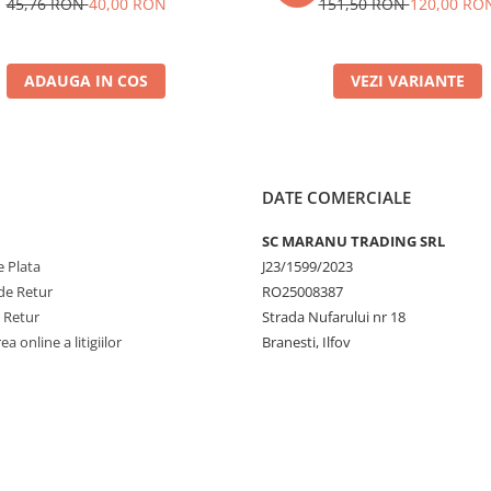
45,76 RON
40,00 RON
151,50 RON
120,00 RO
ADAUGA IN COS
VEZI VARIANTE
DATE COMERCIALE
SC MARANU TRADING SRL
 Plata
J23/1599/2023
de Retur
RO25008387
e Retur
Strada Nufarului nr 18
a online a litigiilor
Branesti, Ilfov