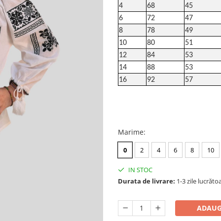
4
68
45
6
72
47
8
78
49
10
80
51
12
84
53
14
88
53
16
92
57
Marime
:
0
2
4
6
8
10
IN STOC
Durata de livrare:
1-3 zile lucrăto
ADAUG