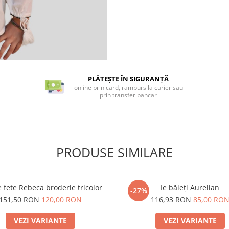
PLĂTEȘTE ÎN SIGURANȚĂ
online prin card, ramburs la curier sau
prin transfer bancar
PRODUSE SIMILARE
 fete Rebeca broderie tricolor
Ie băieți Aurelian
-27%
151,50 RON
120,00 RON
116,93 RON
85,00 RO
VEZI VARIANTE
VEZI VARIANTE