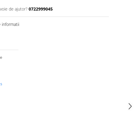
voie de ajutor?
0722999045
informatii
de
us