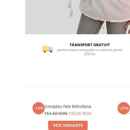
TRANSPORT GRATUIT
pentru toate comenzile cu valoare peste
250 lei
Compleu fete Mitrofana
Rochie
-14%
-21%
151,50 RON
130,00 RON
VEZI VARIANTE