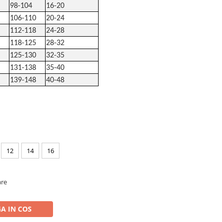
98-104
16-20
106-110
20-24
112-118
24-28
118-125
28-32
125-130
32-35
131-138
35-40
139-148
40-48
12
14
16
are
A IN COS