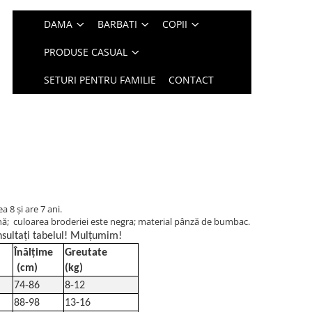
DAMA
BARBATI
COPII
PRODUSE CASUAL
SETURI PENTRU FAMILIE
CONTACT
 8 și are 7 ani.
ină; culoarea broderiei este negra; material pânză de bumbac.
sultați tabelul! Mulțumim!
Înălțime
Greutate
(cm)
(kg)
74-86
8-12
88-98
13-16