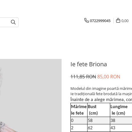
0722999045
0,00
Ie fete Briona
111,85 RON
85,00 RON
Modelul din imagine poartă mărimea
Ie tradiţională fete brodată la maş
Înainte de a alege mărimea, con
Mărime
Bust
Lungime
ie fete
(cm)
Ie (cm)
0
58
38
2
62
43