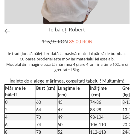
Ie băieți Robert
116,93 RON
85,00 RON
Ie tradiţională băieți brodată la maşină; material pânză de bumbac.
Culoarea broderiei este mov iar materialul iei este alb.
Modelul din imagine poartă mărimea 4 și are 4 ani, inaltime 102cm si
greutate 15kg.
Înainte de a alege mărimea, consultați tabelul! Mulțumim!
Mărime ie
Bust (cm)
Lungime ie
Înălțime
Greut
băieți
(cm)
(cm)
(kg)
0
60
45
74-86
8-12
2
64
47
88-98
13-16
4
70
49
98-104
16-20
6
74
50
106-110
20-24
8
78
52
112-118
24-28