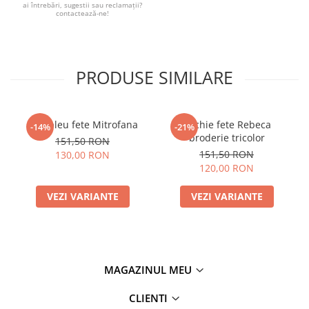
ai întrebări, sugestii sau reclamații?
contactează-ne!
PRODUSE SIMILARE
Compleu fete Mitrofana
Rochie fete Rebeca
-14%
-21%
broderie tricolor
151,50 RON
151,50 RON
130,00 RON
120,00 RON
VEZI VARIANTE
VEZI VARIANTE
MAGAZINUL MEU
CLIENTI