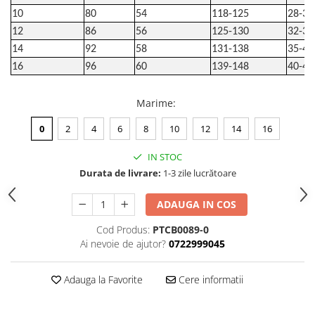
10
80
54
118-125
28-32
12
86
56
125-130
32-35
14
92
58
131-138
35-40
16
96
60
139-148
40-48
Marime
:
0
2
4
6
8
10
12
14
16
IN STOC
Durata de livrare:
1-3 zile lucrătoare
ADAUGA IN COS
Cod Produs:
PTCB0089-0
Ai nevoie de ajutor?
0722999045
Adauga la Favorite
Cere informatii