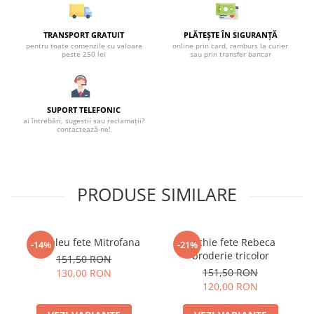
TRANSPORT GRATUIT
PLĂTEȘTE ÎN SIGURANȚĂ
pentru toate comenzile cu valoare
online prin card, ramburs la curier
peste 250 lei
sau prin transfer bancar
SUPORT TELEFONIC
ai întrebări, sugestii sau reclamații?
contactează-ne!
PRODUSE SIMILARE
Compleu fete Mitrofana
Rochie fete Rebeca
-14%
-21%
broderie tricolor
151,50 RON
151,50 RON
130,00 RON
120,00 RON