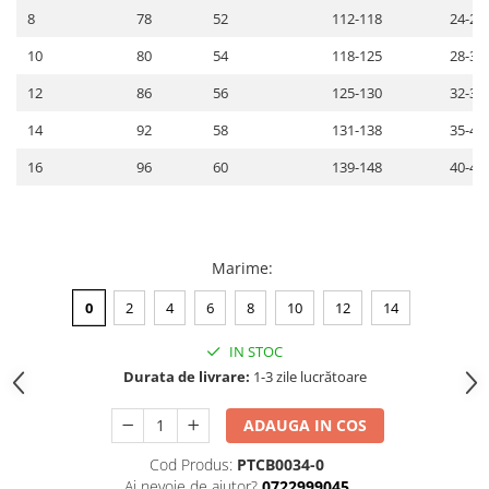
8
78
52
112-118
24-28
10
80
54
118-125
28-32
12
86
56
125-130
32-35
14
92
58
131-138
35-40
16
96
60
139-148
40-48
Marime
:
0
2
4
6
8
10
12
14
IN STOC
Durata de livrare:
1-3 zile lucrătoare
ADAUGA IN COS
Cod Produs:
PTCB0034-0
Ai nevoie de ajutor?
0722999045