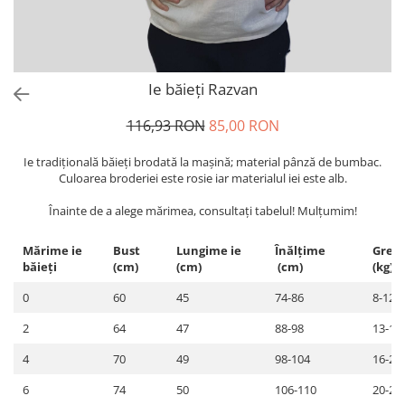
Ie băieți Razvan
116,93 RON
85,00 RON
Ie tradiţională băieți brodată la maşină; material pânză de bumbac.
Culoarea broderiei este rosie iar materialul iei este alb.
Înainte de a alege mărimea, consultați tabelul! Mulțumim!
Mărime ie
Bust
Lungime ie
Înălțime
Greu
băieți
(cm)
(cm)
(cm)
(kg)
0
60
45
74-86
8-12
2
64
47
88-98
13-16
4
70
49
98-104
16-20
6
74
50
106-110
20-24