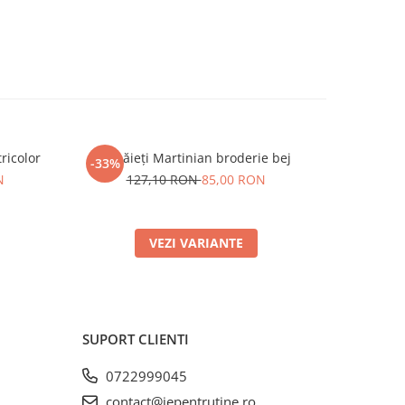
ricolor
Ie băieți Martinian broderie bej
Compleu ba
-33%
-14%
N
127,10 RON
85,00 RON
15
VEZI VARIANTE
SUPORT CLIENTI
0722999045
contact@iepentrutine.ro