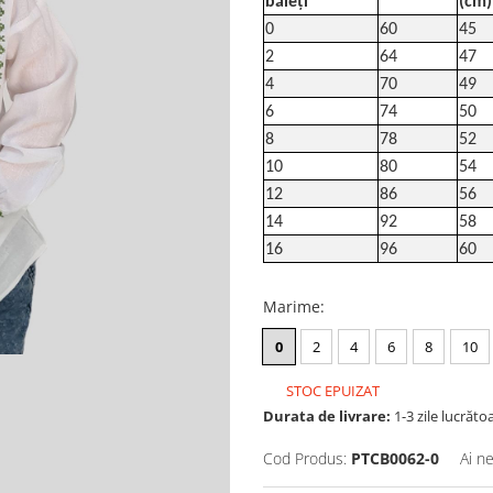
băieți
(cm)
0
60
45
2
64
47
4
70
49
6
74
50
8
78
52
10
80
54
12
86
56
14
92
58
16
96
60
Marime
:
0
2
4
6
8
10
STOC EPUIZAT
Durata de livrare:
1-3 zile lucrăto
Cod Produs:
PTCB0062-0
Ai n