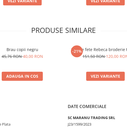
VEZI VARIANTE
VEZI VARIANTE
PRODUSE SIMILARE
Brau copii negru
Rochie fete Rebeca broderie t
-21%
45,76 RON
40,00 RON
151,50 RON
120,00 RO
ADAUGA IN COS
VEZI VARIANTE
DATE COMERCIALE
SC MARANU TRADING SRL
 Plata
J23/1599/2023