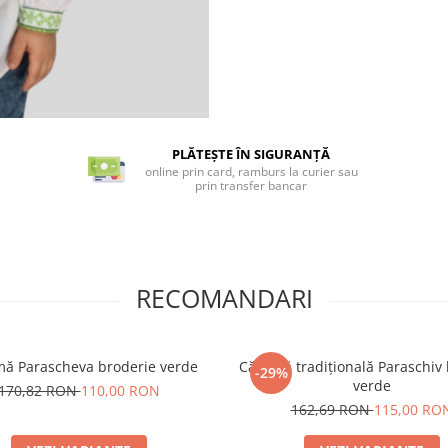
PLĂTEȘTE ÎN SIGURANȚĂ
online prin card, ramburs la curier sau
prin transfer bancar
RECOMANDARI
mă Parascheva broderie verde
Cămașă tradițională Paraschiv
-29%
verde
170,82 RON
110,00 RON
162,69 RON
115,00 RO