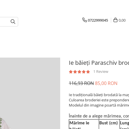
0722999045
0,00
Ie băieți Paraschiv bro
1 Review
116,93 RON
85,00 RON
Ie tradiţională băieți brodată la m
Culoarea broderiei este preponderent
Modelul din imagine poartă mărimea 
Înainte de a alege mărimea, con
Mărime ie
Bust (cm)
Lung