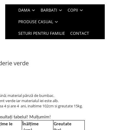
DAMA
BARBATI
COPII
PRODUSE CASUAL
SETURI PENTRU FAMILIE
CONTACT
derie verde
aşină; material pânză de bumbac.
 verde iar materialul iei este alb.
4 și are 4 ani, inaltime 102cm si greutate 15kg.
sultați tabelul! Mulțumim!
ime ie
Înălțime
Greutate