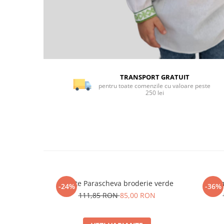
TRANSPORT GRATUIT
pentru toate comenzile cu valoare peste
250 lei
Ie fete Parascheva broderie verde
Ie da
-24%
-36%
111,85 RON
85,00 RON