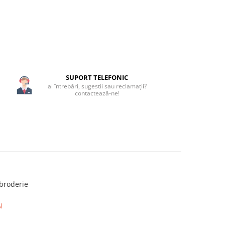
SUPORT TELEFONIC
ai întrebări, sugestii sau reclamații?
contactează-ne!
 broderie
N