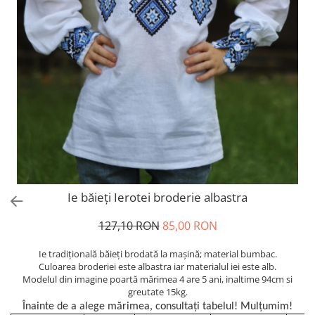
Ie băieți Ierotei broderie albastra
127,10 RON
85,00 RON
Ie tradiţională băieți brodată la maşină; material bumbac.
Culoarea broderiei este albastra iar materialul iei este alb.
Modelul din imagine poartă mărimea 4 are 5 ani, inaltime 94cm si
greutate 15kg.
Înainte de a alege mărimea, consultați tabelul! Mulțumim!