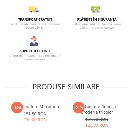
TRANSPORT GRATUIT
PLĂTEȘTE ÎN SIGURANȚĂ
pentru toate comenzile cu valoare
online prin card, ramburs la curier
peste 250 lei
sau prin transfer bancar
SUPORT TELEFONIC
ai întrebări, sugestii sau reclamații?
contactează-ne!
PRODUSE SIMILARE
Compleu fete Mitrofana
Rochie fete Rebeca
-14%
-21%
broderie tricolor
151,50 RON
151,50 RON
130,00 RON
120,00 RON