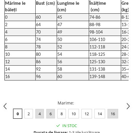
Mărime ie
Bust (cm)
Lungime ie
Înălțime
Greut
băieți
(cm)
(cm)
(kg)
0
60
45
74-86
8-12
2
64
47
88-98
13-16
4
70
49
98-104
16-20
6
74
50
106-110
20-24
8
78
52
112-118
24-28
10
80
54
118-125
28-32
12
86
56
125-130
32-35
14
92
58
131-138
35-40
16
96
60
139-148
40-48
Marime
:
0
2
4
6
8
10
12
14
16
IN STOC
Durata de livrare:
1-3 zile lucrătoare