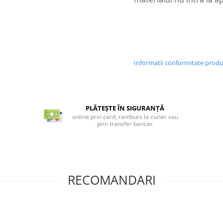
Informatii conformitate prod
PLĂTEȘTE ÎN SIGURANȚĂ
online prin card, ramburs la curier sau
prin transfer bancar
RECOMANDARI