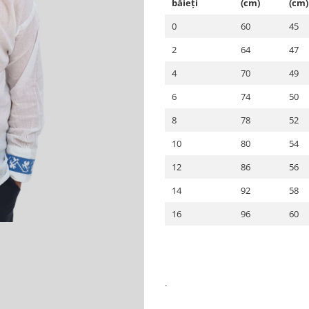
băieți
(cm)
(cm)
0
60
45
2
64
47
4
70
49
6
74
50
8
78
52
10
80
54
12
86
56
14
92
58
16
96
60
.