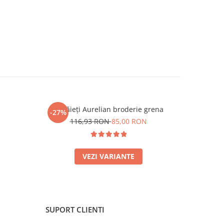
Ie băieți Aurelian broderie grena
-27%
-13%
N
116,93 RON
85,00 RON
4
VEZI VARIANTE
SUPORT CLIENTI