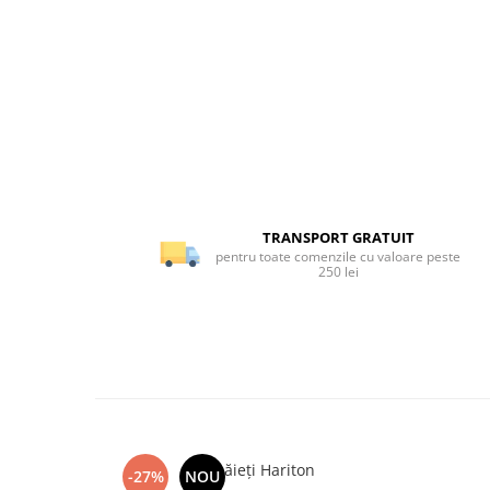
TRANSPORT GRATUIT
pentru toate comenzile cu valoare peste
250 lei
Ie băieți Hariton
-27%
NOU