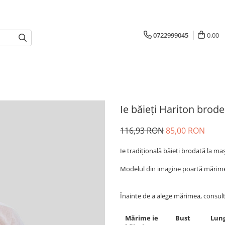
0722999045
0,00
Ie băieți Hariton brode
116,93 RON
85,00 RON
Ie tradiţională băieți brodată la m
Modelul din imagine poartă mărimea
Înainte de a alege mărimea, consul
Mărime ie
Bust
Lung