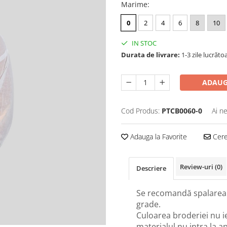
Marime
:
0
2
4
6
8
10
IN STOC
Durata de livrare:
1-3 zile lucrăto
ADAUG
Cod Produs:
PTCB0060-0
Ai n
Adauga la Favorite
Cere 
Review-uri
(0)
Descriere
Se recomandă spalarea 
grade.
Culoarea broderiei nu i
materialul nu intra la a