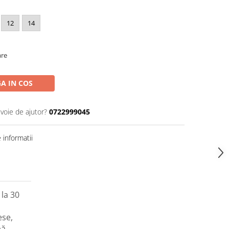
12
14
are
A IN COS
evoie de ajutor?
0722999045
informatii
la 30
ese,
pă.