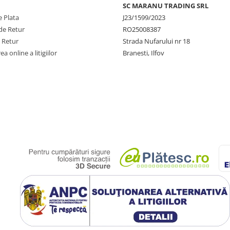
SC MARANU TRADING SRL
 Plata
J23/1599/2023
de Retur
RO25008387
e Retur
Strada Nufarului nr 18
a online a litigiilor
Branesti, Ilfov