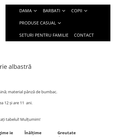
DAMA
BARBATI
COPII
PRODUSE CASUAL
SETURI PENTRU FAMILIE
CONTACT
rie albastră
aşină; material pânză de bumbac.
 12 și are 11 ani.
tați tabelul! Mulțumim!
ime ie
Înălțime
Greutate