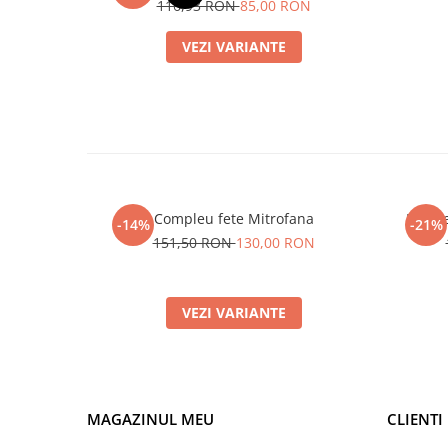
116,93 RON
85,00 RON
VEZI VARIANTE
Compleu fete Mitrofana
Rochie
-14%
-21%
151,50 RON
130,00 RON
VEZI VARIANTE
MAGAZINUL MEU
CLIENTI