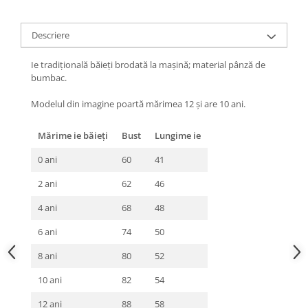
Descriere
Ie tradiţională băieți brodată la maşină; material pânză de
bumbac.
Modelul din imagine poartă mărimea 12 și are 10 ani.
Mărime ie băieți
Bust
Lungime ie
0 ani
60
41
2 ani
62
46
4 ani
68
48
6 ani
74
50
8 ani
80
52
10 ani
82
54
12 ani
88
58