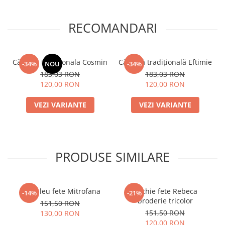
RECOMANDARI
Cămașă tradiționala Cosmin
Cămașă tradițională Eftimie
-34%
NOU
-34%
183,03 RON
183,03 RON
120,00 RON
120,00 RON
VEZI VARIANTE
VEZI VARIANTE
PRODUSE SIMILARE
Compleu fete Mitrofana
Rochie fete Rebeca
-14%
-21%
broderie tricolor
151,50 RON
151,50 RON
130,00 RON
120,00 RON