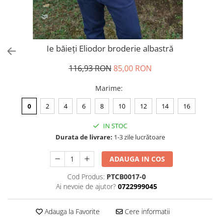
Ie băieți Eliodor broderie albastră
116,93 RON
85,00 RON
Marime
:
0
2
4
6
8
10
12
14
16
IN STOC
Durata de livrare:
1-3 zile lucrătoare
ADAUGA IN COS
Cod Produs:
PTCB0017-0
Ai nevoie de ajutor?
0722999045
Adauga la Favorite
Cere informatii