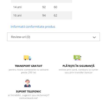
14 ani
92
60
16 ani
94
62
Informatii conformitate produs
Review-uri
(0)
TRANSPORT GRATUIT
PLĂTEȘTE ÎN SIGURANȚĂ
pentru toate comenzile cu valoare
online prin card, ramburs la curier
peste 250 lei
sau prin transfer bancar
SUPORT TELEFONIC
ai întrebări, sugestii sau reclamații?
contactează-ne!