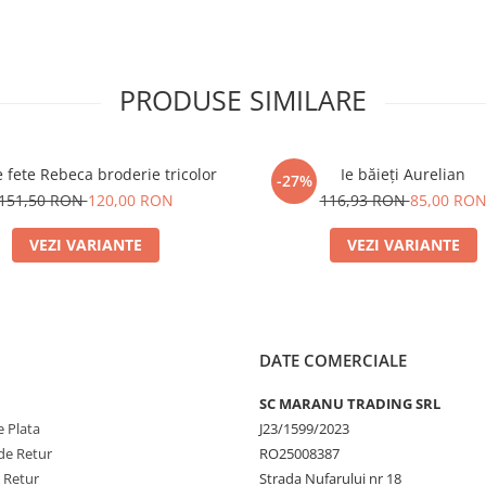
PRODUSE SIMILARE
 fete Rebeca broderie tricolor
Ie băieți Aurelian
-27%
151,50 RON
120,00 RON
116,93 RON
85,00 RO
VEZI VARIANTE
VEZI VARIANTE
DATE COMERCIALE
SC MARANU TRADING SRL
 Plata
J23/1599/2023
de Retur
RO25008387
e Retur
Strada Nufarului nr 18