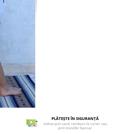
PLĂTEȘTE ÎN SIGURANȚĂ
online prin card, ramburs la curier sau
prin transfer bancar