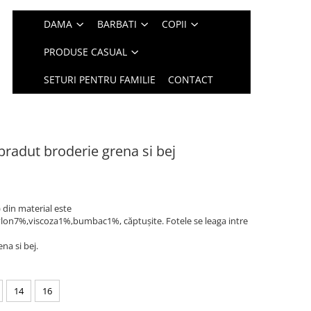
DAMA
BARBATI
COPII
PRODUSE CASUAL
SETURI PENTRU FAMILIE
CONTACT
 bradut broderie grena si bej
 din material este
lon7%,viscoza1%,bumbac1%, căptușite. Fotele se leaga intre
na si bej.
14
16