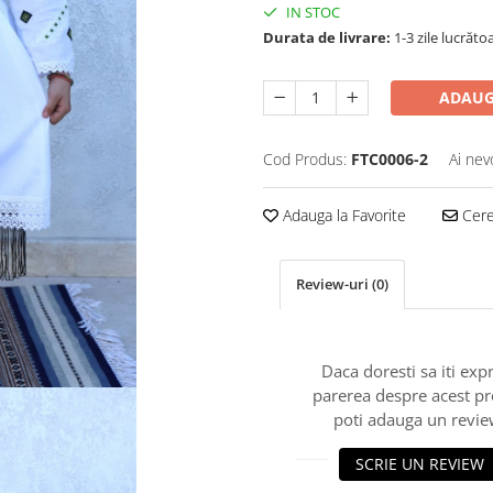
IN STOC
Durata de livrare:
1-3 zile lucrăto
ADAUG
Cod Produs:
FTC0006-2
Ai nev
Adauga la Favorite
Cere 
Review-uri
(0)
Daca doresti sa iti exp
parerea despre acest p
poti adauga un revie
SCRIE UN REVIEW