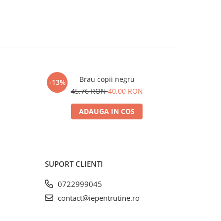
Brau copii negru
-13%
-21%
N
45,76 RON
40,00 RON
15
ADAUGA IN COS
SUPORT CLIENTI
0722999045
contact@iepentrutine.ro