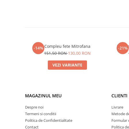
Compleu fete Mitrofana
Rochie
-14%
-21%
151,50 RON
130,00 RON
VEZI VARIANTE
MAGAZINUL MEU
CLIENTI
Despre noi
Livrare
Termeni si conditii
Metode de
Politica de Confidentialitate
Formular 
Contact
Politica d