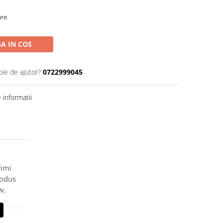
are
A IN COS
oie de ajutor?
0722999045
informatii
rimi
rodus
w.