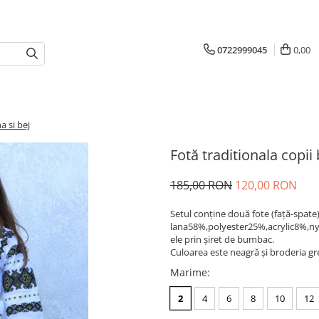
0722999045
0,00
a si bej
Fotă traditionala copii
185,00 RON
120,00 RON
Setul conține două fote (față-spate)
lana58%,polyester25%,acrylic8%,ny
ele prin șiret de bumbac.
Culoarea este neagră și broderia gre
Marime
:
2
4
6
8
10
12