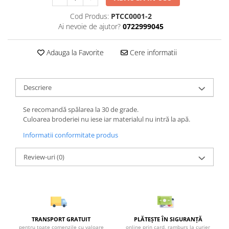
Cod Produs:
PTCC0001-2
Ai nevoie de ajutor?
0722999045
Adauga la Favorite
Cere informatii
Descriere
Se recomandă spălarea la 30 de grade.
Culoarea broderiei nu iese iar materialul nu intră la apă.
Informatii conformitate produs
Review-uri
(0)
TRANSPORT GRATUIT
PLĂTEȘTE ÎN SIGURANȚĂ
pentru toate comenzile cu valoare
online prin card, ramburs la curier