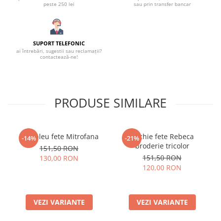
peste 250 lei
sau prin transfer bancar
SUPORT TELEFONIC
ai întrebări, sugestii sau reclamații?
contactează-ne!
PRODUSE SIMILARE
Compleu fete Mitrofana
Rochie fete Rebeca
-14%
-21%
broderie tricolor
151,50 RON
151,50 RON
130,00 RON
120,00 RON
VEZI VARIANTE
VEZI VARIANTE