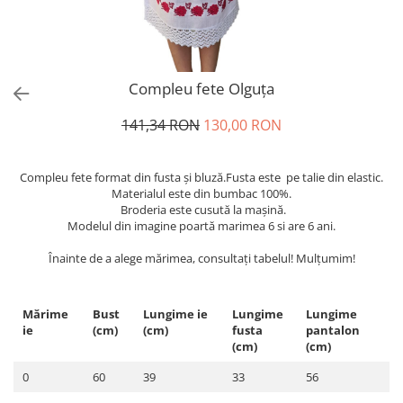
Compleu fete Olguța
141,34 RON
130,00 RON
Compleu fete format din fusta și bluză.Fusta este pe talie din elastic.
Materialul este din bumbac 100%.
Broderia este cusută la mașină.
Modelul din imagine poartă marimea 6 si are 6 ani.
Înainte de a alege mărimea, consultați tabelul! Mulțumim!
Mărime
Bust
Lungime ie
Lungime
Lungime
ie
(cm)
(cm)
fusta
pantalon
(cm)
(cm)
0
60
39
33
56