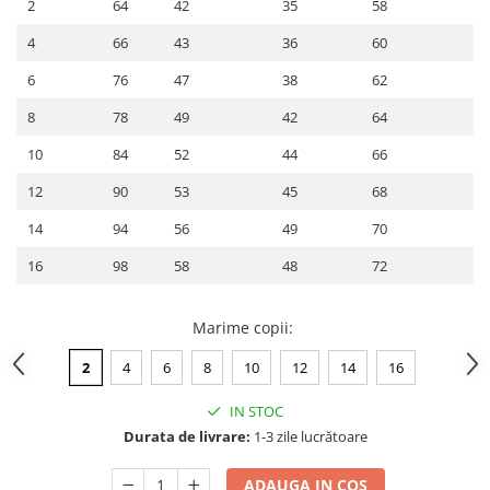
2
64
42
35
58
4
66
43
36
60
6
76
47
38
62
8
78
49
42
64
10
84
52
44
66
12
90
53
45
68
14
94
56
49
70
16
98
58
48
72
Marime copii
:
2
4
6
8
10
12
14
16
IN STOC
Durata de livrare:
1-3 zile lucrătoare
ADAUGA IN COS