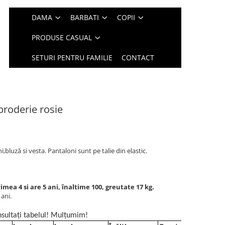
DAMA
BARBATI
COPII
PRODUSE CASUAL
SETURI PENTRU FAMILIE
CONTACT
broderie rosie
bluză si vesta. Pantaloni sunt pe talie din elastic.
ea 4 si are 5 ani, înaltime 100, greutate 17 kg.
ani.
sultați tabelul! Mulțumim!