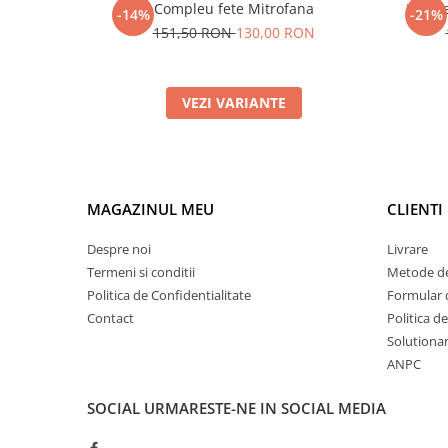
Compleu fete Mitrofana
Rochie
-14%
-21%
151,50 RON
130,00 RON
VEZI VARIANTE
MAGAZINUL MEU
CLIENTI
Despre noi
Livrare
Termeni si conditii
Metode de
Politica de Confidentialitate
Formular 
Contact
Politica d
Solutionare
ANPC
SOCIAL
URMARESTE-NE IN SOCIAL MEDIA