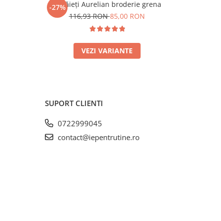
Ie băieți Aurelian broderie grena
-27%
-13%
N
116,93 RON
85,00 RON
4
VEZI VARIANTE
SUPORT CLIENTI
0722999045
contact@iepentrutine.ro