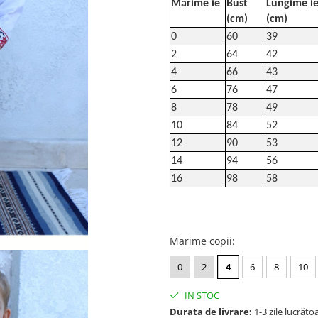
Mărime ie
Bust
Lungime i
(cm)
(cm)
0
60
39
2
64
42
4
66
43
6
76
47
8
78
49
10
84
52
12
90
53
14
94
56
16
98
58
Marime copii
:
0
2
4
6
8
10
IN STOC
Durata de livrare:
1-3 zile lucrăto