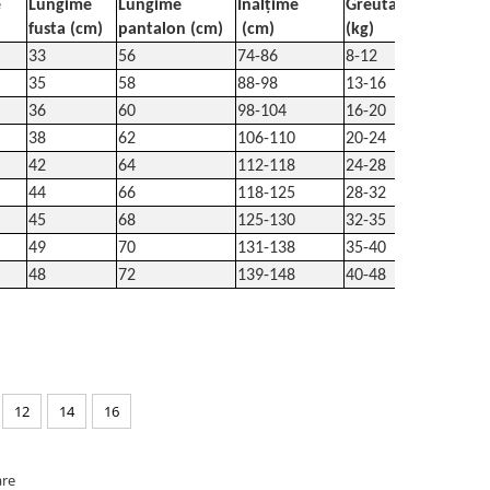
e
Lungime
Lungime
Înălțime
Greutate
fusta (cm)
pantalon (cm)
(cm)
(kg)
33
56
74-86
8-12
35
58
88-98
13-16
36
60
98-104
16-20
38
62
106-110
20-24
42
64
112-118
24-28
44
66
118-125
28-32
45
68
125-130
32-35
49
70
131-138
35-40
48
72
139-148
40-48
12
14
16
are