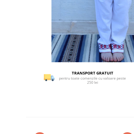
TRANSPORT GRATUIT
pentru toate comenzile cu valoare peste
250 lei