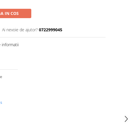
A IN COS
Ai nevoie de ajutor?
0722999045
informatii
de
us