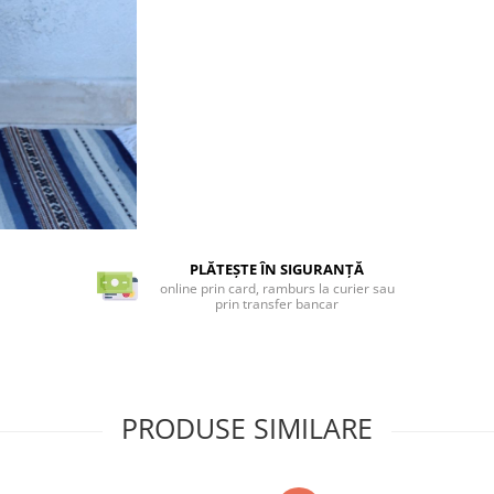
PLĂTEȘTE ÎN SIGURANȚĂ
online prin card, ramburs la curier sau
prin transfer bancar
PRODUSE SIMILARE