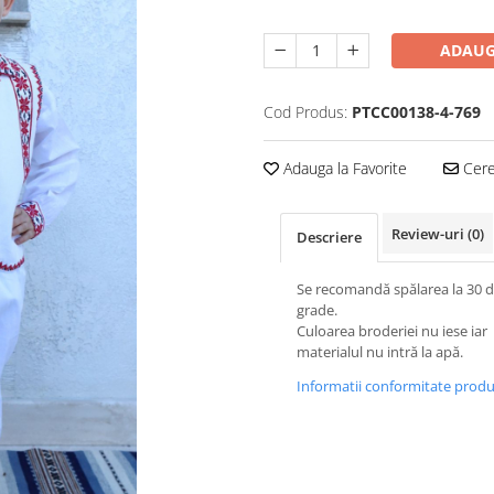
ADAUG
Cod Produs:
PTCC00138-4-769
Adauga la Favorite
Cere 
Review-uri
(0)
Descriere
Se recomandă spălarea la 30 
grade.
Culoarea broderiei nu iese iar
materialul nu intră la apă.
Informatii conformitate prod