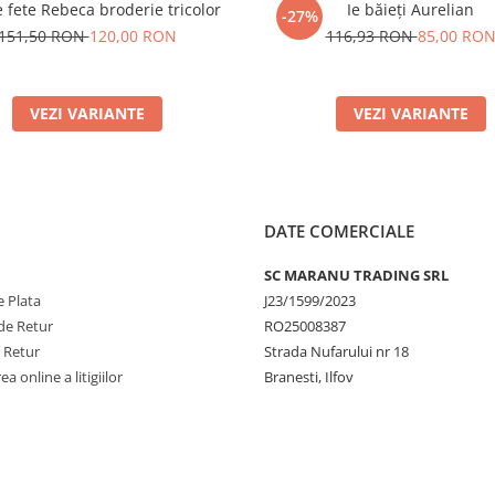
 fete Rebeca broderie tricolor
Ie băieți Aurelian
-27%
151,50 RON
120,00 RON
116,93 RON
85,00 RO
VEZI VARIANTE
VEZI VARIANTE
DATE COMERCIALE
SC MARANU TRADING SRL
 Plata
J23/1599/2023
de Retur
RO25008387
e Retur
Strada Nufarului nr 18
a online a litigiilor
Branesti, Ilfov