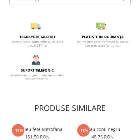
TRANSPORT GRATUIT
PLĂTEȘTE ÎN SIGURANȚĂ
pentru toate comenzile cu valoare
online prin card, ramburs la curier
peste 250 lei
sau prin transfer bancar
SUPORT TELEFONIC
ai întrebări, sugestii sau reclamații?
contactează-ne!
PRODUSE SIMILARE
Compleu fete Mitrofana
Brau copii negru
-14%
-13%
151,50 RON
45,76 RON