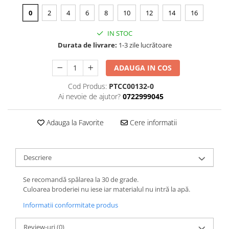
0
2
4
6
8
10
12
14
16
IN STOC
Durata de livrare:
1-3 zile lucrătoare
ADAUGA IN COS
Cod Produs:
PTCC00132-0
Ai nevoie de ajutor?
0722999045
Adauga la Favorite
Cere informatii
Descriere
Se recomandă spălarea la 30 de grade.
Culoarea broderiei nu iese iar materialul nu intră la apă.
Informatii conformitate produs
Review-uri
(0)