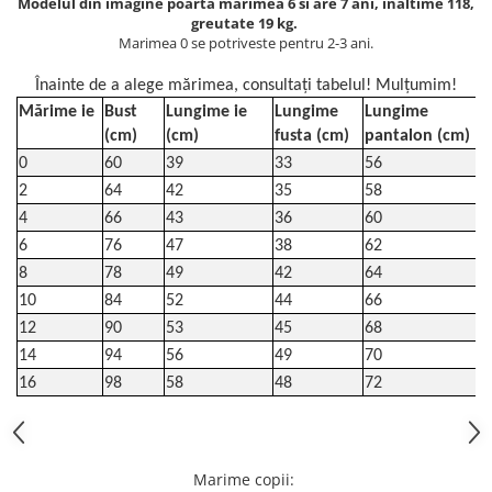
Modelul din imagine poartă marimea 6 si are 7 ani, înaltime 118,
greutate 19 kg.
Marimea 0 se potriveste pentru 2-3 ani.
Înainte de a alege mărimea, consultați tabelul! Mulțumim!
Mărime ie
Bust
Lungime ie
Lungime
Lungime
Î
(cm)
(cm)
fusta (cm)
pantalon (cm)
0
60
39
33
56
2
64
42
35
58
4
66
43
36
60
6
76
47
38
62
8
78
49
42
64
10
84
52
44
66
12
90
53
45
68
14
94
56
49
70
16
98
58
48
72
Marime copii
: