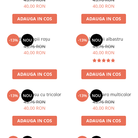
40,00 RON
40,00 RON
ADAUGA IN COS
ADAUGA IN COS
Brâu copii roșu
Brâu copii albastru
-13%
NOU
-13%
NOU
45,76 RON
45,76 RON
40,00 RON
40,00 RON
ADAUGA IN COS
ADAUGA IN COS
Brâu copii rosu cu tricolor
Brâu copii maro multicolor
-13%
NOU
-13%
NOU
45,76 RON
45,76 RON
40,00 RON
40,00 RON
ADAUGA IN COS
ADAUGA IN COS