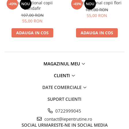
Brâu traditional copii
Brâu traditional copii flori
-49%
NOU
-49%
NOU
trandafir
107,00 RON
107,00 RON
55,00 RON
55,00 RON
ADAUGA IN COS
ADAUGA IN COS
MAGAZINUL MEU
CLIENTI
DATE COMERCIALE
SUPORT CLIENTI
0722999045
contact@iepentrutine.ro
SOCIAL
URMARESTE-NE IN SOCIAL MEDIA